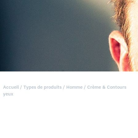
Accueil
/
Types de produits
/
Homme
/ Crème & Contours
yeux