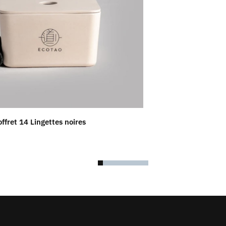
ffret 14 Lingettes noires
Bougie aromatique
46.00
$