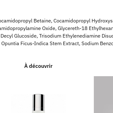
camidopropyl Betaine, Cocamidopropyl Hydroxysul
amidopropylamine Oxide, Glycereth-18 Ethylhexan
Decyl Glucoside, Trisodium Ethylenediamine Disucc
act, Opuntia Ficus-Indica Stem Extract, Sodium Ben
À découvrir