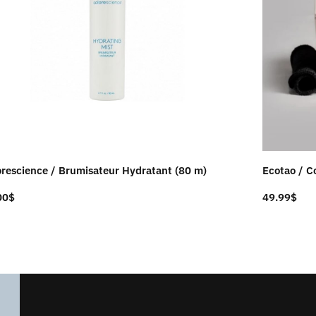
orescience / Brumisateur Hydratant (80 m)
Ecotao / Co
00
$
49.99
$