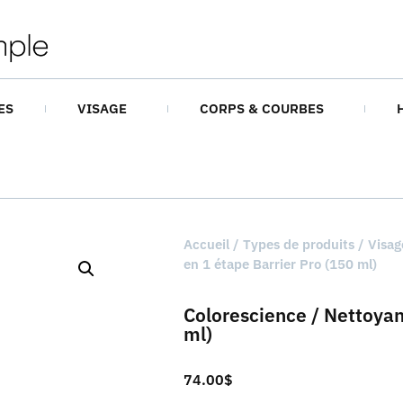
ES
VISAGE
CORPS & COURBES
Accueil
/
Types de produits
/
Visag
en 1 étape Barrier Pro (150 ml)
Colorescience / Nettoyan
ml)
74.00
$