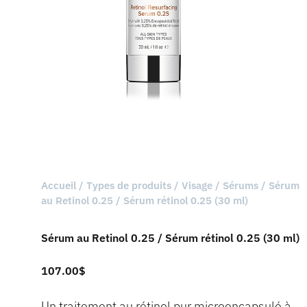
Accueil
/
Types de produits
/
Visage
/
Sérums
/ Sérum
au Retinol 0.25 / Sérum rétinol 0.25 (30 ml)
Sérum au Retinol 0.25 / Sérum rétinol 0.25 (30 ml)
107.00
$
Un traitement au rétinol pur microencapsulé à