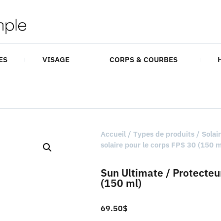
ES
VISAGE
CORPS & COURBES
Accueil
/
Types de produits
/
Solai
solaire pour le corps FPS 30 (150 m
Sun Ultimate / Protecteur
(150 ml)
69.50
$