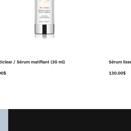
iclear / Sérum matifiant (30 ml)
Sérum liss
00
$
130.00
$