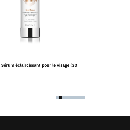
 Sérum éclaircissant pour le visage (30
Calm-R / Lotion s
158.00
$