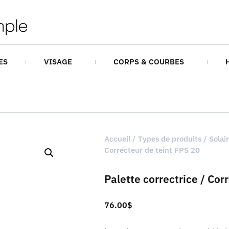
ES
VISAGE
CORPS & COURBES
Accueil
/
Types de produits
/
Solai
Correcteur de teint FPS 20
Palette correctrice / Cor
76.00
$