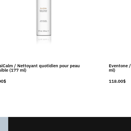
siCalm / Nettoyant quotidien pour peau
Eventone /
ible (177 ml)
ml)
00
$
118.00
$