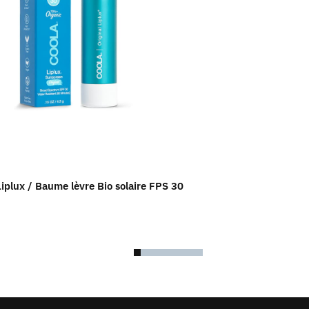
Liplux / Baume lèvre Bio solaire FPS 30
Hydra Boost / Ne
(177 ml)
67.00
$