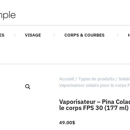
ES
VISAGE
CORPS & COURBES
Accueil
/
Types de produits
/
Solai
Vaporisateur solaire pour le corps 
Vaporisateur – Pina Cola
le corps FPS 30 (177 ml)
49.00
$