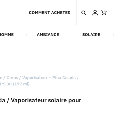
COMMENT ACHETER
HOMME
AMBIANCE
SOLAIRE
re
/
Corps
/ Vaporisateur – Pina Colada /
FPS 30 (177 ml)
da / Vaporisateur solaire pour