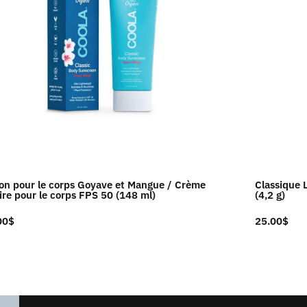
ion pour le corps Goyave et Mangue / Crème
Classique 
ire pour le corps FPS 50 (148 ml)
(4,2 g)
00
$
25.00
$