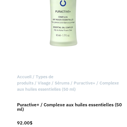
Accueil
/
Types de
produits
/
Visage
/
Sérums
/ Puractive+ / Complexe
aux huiles essentielles (50 ml)
Puractive+ / Complexe aux huiles essentielles (50
ml)
92.00
$