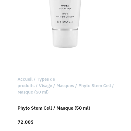
Accueil
/
Types de
produits
/
Visage
/
Masques
/ Phyto Stem Cell /
Masque (50 ml)
Phyto Stem Cell / Masque (50 ml)
72.00
$