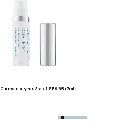
/ Correcteur yeux 3 en 1 FPS 35 (7ml)
Even Up / Perfect
172.50
$