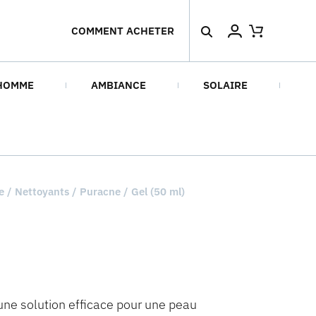
COMMENT ACHETER
HOMME
AMBIANCE
SOLAIRE
e
/
Nettoyants
/ Puracne / Gel (50 ml)
e une solution efficace pour une peau