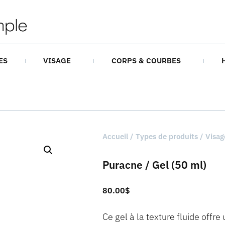
ES
VISAGE
CORPS & COURBES
Accueil
/
Types de produits
/
Visag
Puracne / Gel (50 ml)
80.00
$
Ce gel à la texture fluide offr