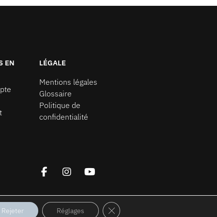
S EN
LÉGALE
Mentions légales
pte
Glossaire
Politique de
t
confidentialité
FERMER LA BANNIÈRE DES COOK
Rejeter
Réglages
021 à ce jour.