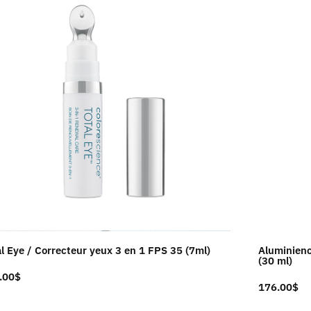
al Eye / Correcteur yeux 3 en 1 FPS 35 (7ml)
Aluminienc
(30 ml)
.00
$
176.00
$