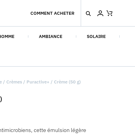
COMMENT ACHETER
HOMME
AMBIANCE
SOLAIRE
e
/
Crèmes
/ Puractive+ / Crème (50 g)
)
timicrobiens, cette émulsion légère