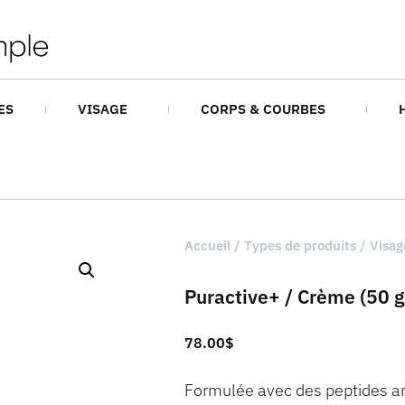
ES
VISAGE
CORPS & COURBES
Accueil
/
Types de produits
/
Visag
Puractive+ / Crème (50 g
78.00
$
Formulée avec des peptides an