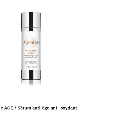
e AGE / Sérum anti-âge anti-oxydant
EverActive / Conc
peptides (3×15 ml
230.00
$